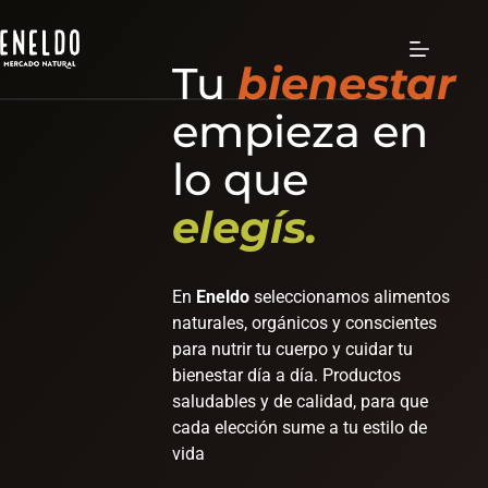
Skip
to
content
Tu
bienestar
empieza en
lo que
elegís.
En
Eneldo
seleccionamos alimentos
naturales, orgánicos y conscientes
para nutrir tu cuerpo y cuidar tu
bienestar día a día. Productos
saludables y de calidad, para que
cada elección sume a tu estilo de
vida